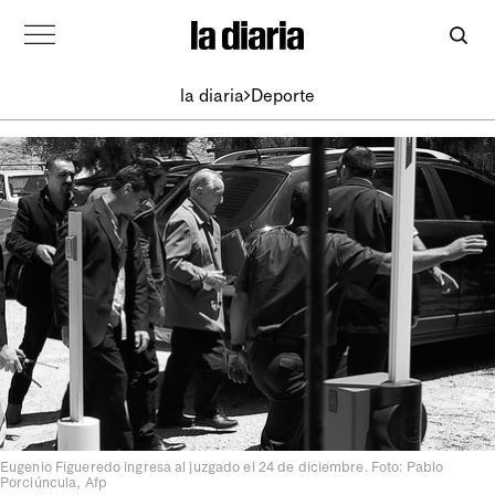
la diaria
Deporte
Eugenio Figueredo ingresa al juzgado el 24 de diciembre. Foto: Pablo
Porciúncula, Afp