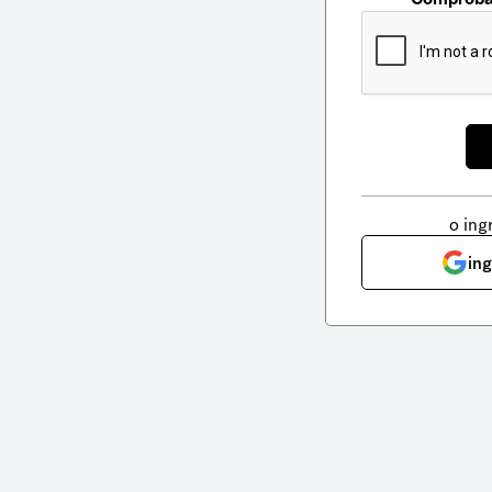
o ing
in