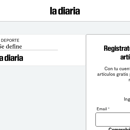
DEPORTE
Se define
Registrat
art
Con tu cuen
artículos gratis
In
Email
*
Comprobá 