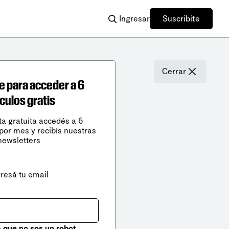
Ingresar
Suscribite
Cerrar
e para acceder a 6
ículos gratis
ta gratuita accedés a 6
 por mes y recibís nuestras
newsletters
gresá tu email
que no sos un robot