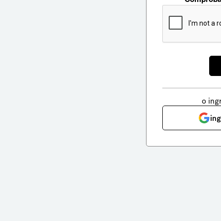
o ing
in