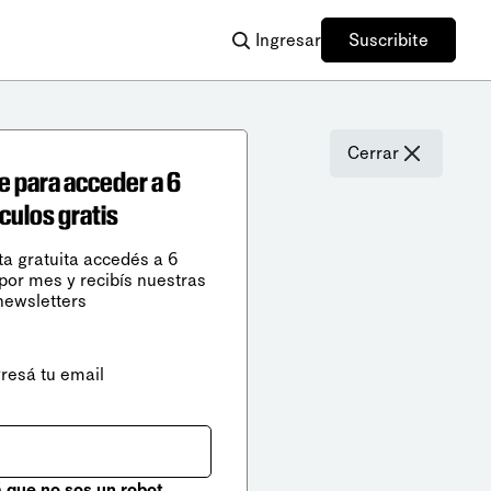
Ingresar
Suscribite
Cerrar
e para acceder a 6
ículos gratis
ta gratuita accedés a 6
 por mes y recibís nuestras
newsletters
gresá tu email
que no sos un robot