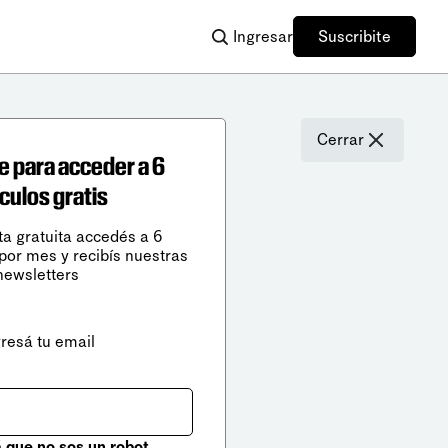
Ingresar
Suscribite
Cerrar
e para acceder a 6
ículos gratis
ta gratuita accedés a 6
 por mes y recibís nuestras
newsletters
gresá tu email
que no sos un robot