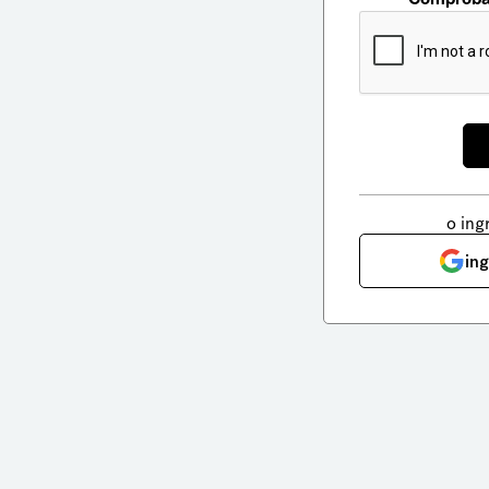
o ing
in