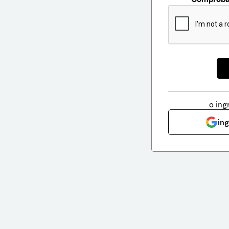
o ing
in