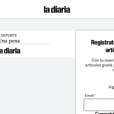
DEPORTE
Una pena
Registrat
art
Con tu cuen
artículos gratis
In
Email
*
Comprobá 