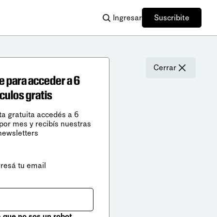
Ingresar
Suscribite
Cerrar
e para acceder a 6
ículos gratis
ta gratuita accedés a 6
 por mes y recibís nuestras
newsletters
gresá tu email
que no sos un robot