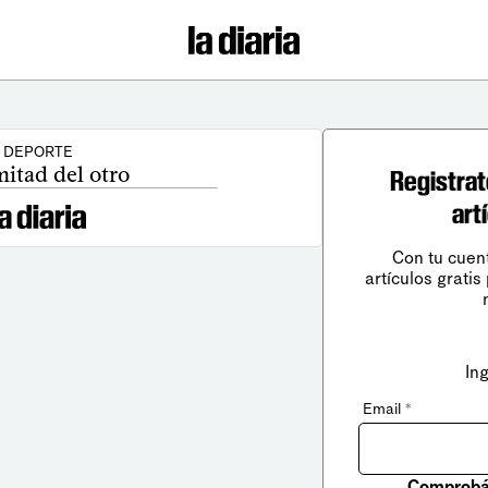
DEPORTE
mitad del otro
Registrat
art
Con tu cuen
artículos gratis
In
Email
*
Comprobá 