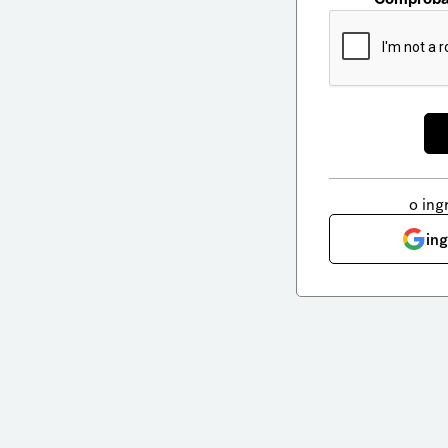
o ing
in