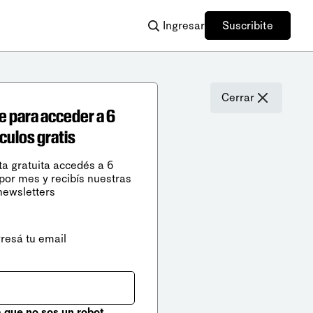
Ingresar
Suscribite
Cerrar
e para acceder a 6
ículos gratis
ta gratuita accedés a 6
 por mes y recibís nuestras
newsletters
gresá tu email
que no sos un robot