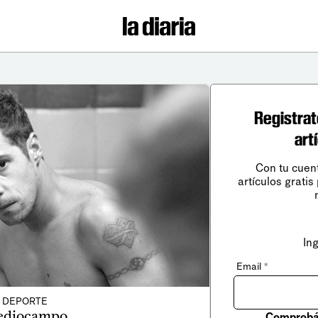
Registrat
art
Con tu cuen
artículos gratis
In
Email
*
DEPORTE
diocampo
Comprobá 