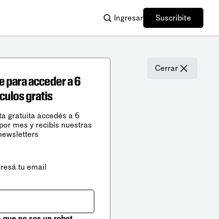
Ingresar
Suscribite
Cerrar
e para acceder a 6
ículos gratis
ta gratuita accedés a 6
 por mes y recibís nuestras
newsletters
gresá tu email
que no sos un robot