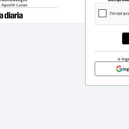
: Agustín Lucas
o ing
in