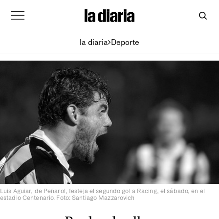
la diaria
Deporte
Luis Aguiar, de Peñarol, festeja el segundo gol a Racing, el sábado, en el
estadio Centenario. Foto: Santiago Mazzarovich