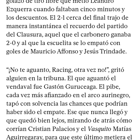
golazo de tiro libre que metió Leandro
Ezquerra cuando faltaban cinco minutos y
los descuentos. El 2-1 cerca del final trajo de
manera instantánea el recuerdo del partido
del Clausura, aquel que el carbonero ganaba
2-0 y al que la escuelita se lo empató con
goles de Mauricio Affonso y Jesús Trindade.
“¡No te aguanto, Racing, otra vez no!”, gritó
alguien en la tribuna. El que aguantó el
vendaval fue Gastón Guruceaga. El pibe,
cada vez más afianzado en el arco aurinegro,
tapó con solvencia las chances que podrían
haber sido el empate. Ese que nunca llegó y
que quedó bien lejos, mirando de atrás cómo
corrían Cristian Palacios y el
Vasquito
Matías
Aguirregaray, para que este último metiera el