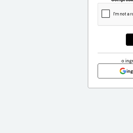
o ing
in