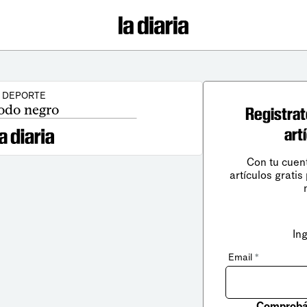
DEPORTE
odo negro
Registrat
art
Con tu cuen
artículos gratis
In
Email
*
Comprobá 