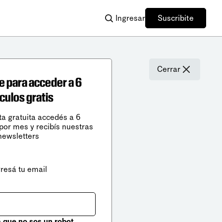
Ingresar
Suscribite
Cerrar
e para acceder a 6
ículos gratis
ta gratuita accedés a 6
 por mes y recibís nuestras
newsletters
gresá tu email
que no sos un robot