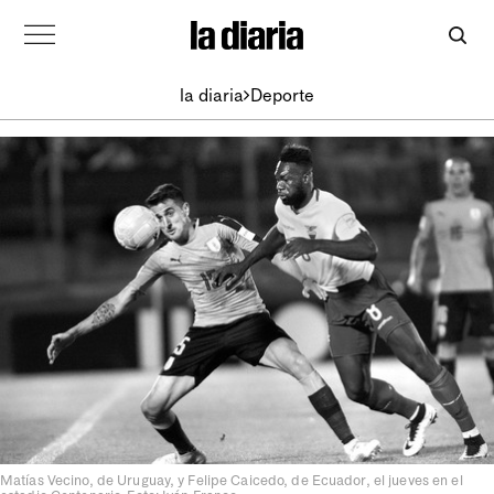
la diaria
Deporte
Matías Vecino, de Uruguay, y Felipe Caicedo, de Ecuador, el jueves en el