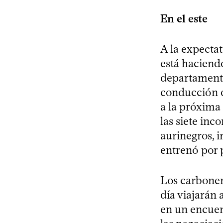
En el este
A la expecta
está haciend
departamento
conducción d
a la próxima
las siete in
aurinegros, i
entrenó por 
Los carboner
día viajarán
en un encuen