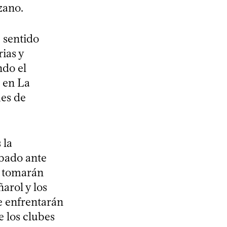
zano.
e sentido
ias y
ndo el
 en La
es de
 la
ábado ante
e tomarán
arol y los
se enfrentarán
e los clubes