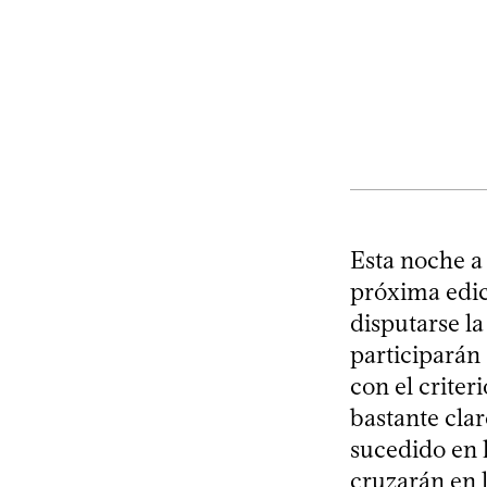
Esta noche a 
próxima edic
disputarse l
participarán
con el criter
bastante cla
sucedido en 
cruzarán en 