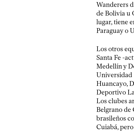
Wanderers de
de Bolivia u 
lugar, tiene 
Paraguay o Un
Los otros eq
Santa Fe -ac
Medellín y D
Universidad 
Huancayo, De
Deportivo La
Los clubes a
Belgrano de C
brasileños c
Cuiabá, pero 