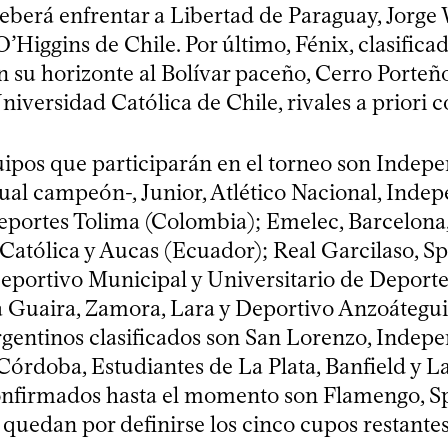
berá enfrentar a Libertad de Paraguay, Jorge
O’Higgins de Chile. Por último, Fénix, clasifica
en su horizonte al Bolívar paceño, Cerro Porteñ
iversidad Católica de Chile, rivales a priori 
uipos que participarán en el torneo son Indep
tual campeón-, Junior, Atlético Nacional, Inde
eportes Tolima (Colombia); Emelec, Barcelona
Católica y Aucas (Ecuador); Real Garcilaso, Sp
portivo Municipal y Universitario de Deportes
 Guaira, Zamora, Lara y Deportivo Anzoátegui
rgentinos clasificados son San Lorenzo, Indepe
órdoba, Estudiantes de La Plata, Banfield y La
onfirmados hasta el momento son Flamengo, Sp
quedan por definirse los cinco cupos restantes