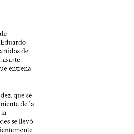
 de
o Eduardo
artidos de
Lasarte
que entrena
udez, que se
niente de la
 la
des se llevó
ecientemente