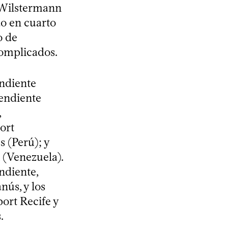
 Wilstermann
do en cuarto
o de
complicados.
endiente
pendiente
,
ort
 (Perú); y
 (Venezuela).
ndiente,
nús, y los
ort Recife y
.