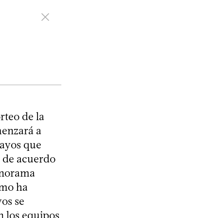
rteo de la
menzará a
uayos que
; de acuerdo
panorama
omo ha
yos se
n los equipos