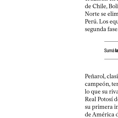
de Chile, Bol
Norte se eli
Perú. Los equ
segunda fase
Sumá
l
Peñarol, cla
campeón, ten
lo que su riv
Real Potosí 
su primera in
de América d