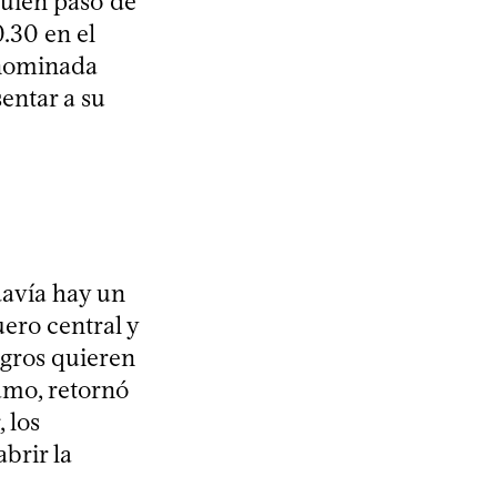
quien pasó de
0.30 en el
denominada
entar a su
davía hay un
ero central y
egros quieren
amo, retornó
 los
brir la