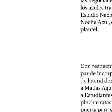
las negociac
los azules tr
Estadio Naci
Noche Azul, 
plantel.
Con respecto
par de incor
de lateral de
a Matías Agu
a Estudiantes
pincharratas 
puerta para s