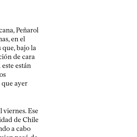
cana, Peñarol
as, en el
que, bajo la
ción de cara
 este están
os
, que ayer
 viernes. Ese
idad de Chile
ndo a cabo