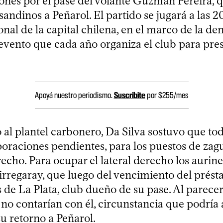
iones por el pase del volante Guzmán Pereira, 
asandinos a Peñarol. El partido se jugará a las 2
onal de la capital chilena, en el marco de la 
evento que cada año organiza el club para pres
Apoyá nuestro periodismo.
Suscribite
por $255/mes
 al plantel carbonero, Da Silva sostuvo que to
poraciones pendientes, para los puestos de zagu
recho. Para ocupar el lateral derecho los aurin
irregaray, que luego del vencimiento del prést
 de La Plata, club dueño de su pase. Al parecer,
no contarían con él, circunstancia que podría a
u retorno a Peñarol.