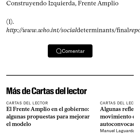
Construyendo Izquierda, Frente Amplio
(1).
http://www.who.int/social
determinants/final
rep
Comentar
Más de Cartas del lector
CARTAS DEL LECTOR
CARTAS DEL LECTO
El Frente Amplio en el gobierno:
Algunas reflexi
algunas propuestas para mejorar
movimiento de 
el modelo
autoconvocado
Manuel Laguarda