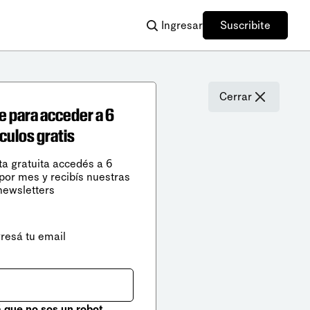
Ingresar
Suscribite
Cerrar
e para acceder a 6
ículos gratis
ta gratuita accedés a 6
 por mes y recibís nuestras
newsletters
gresá tu email
que no sos un robot