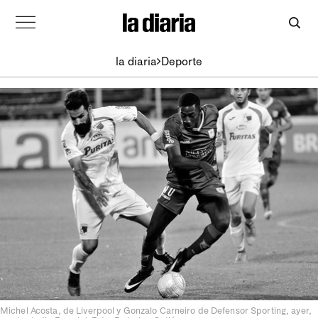
la diaria
Deporte
Michel Acosta, de Liverpool y Gonzalo Carneiro de Defensor Sporting, ayer,