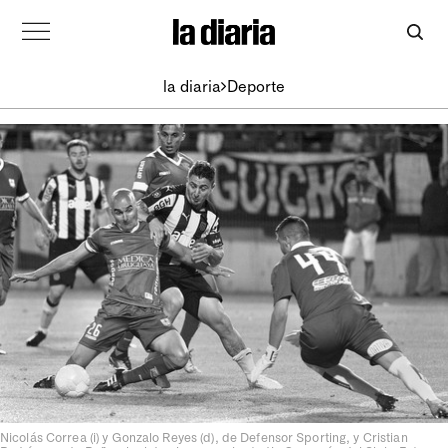
la diaria
Deporte
Nicolás Correa (i) y Gonzalo Reyes (d), de Defensor Sporting, y Cristian