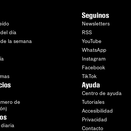
Seguinos
eído
Newsletters
del día
RSS
 de la semana
YouTube
WhatsApp
ía
Instagram
Facebook
amas
TikTok
cios
Ayuda
Centro de ayuda
úmero de
Tutoriales
ión)
Accesibilidad
ros
Privacidad
 diaria
Contacto