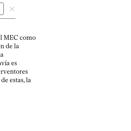
 del MEC como
ón de la
la
vía es
erventores
de estas, la