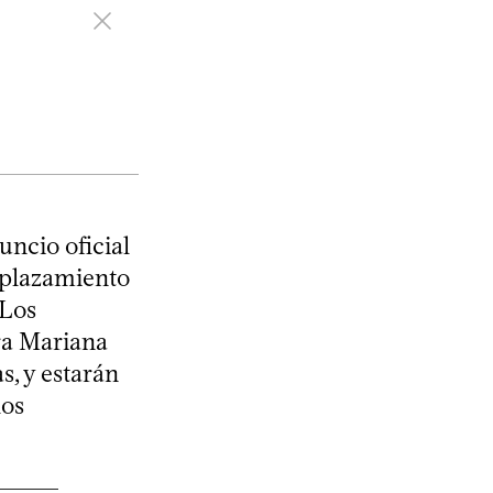
uncio oficial
splazamiento
 Los
ra Mariana
, y estarán
los