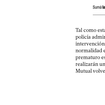
Sumá
l
Tal como est
policía admin
intervención 
normalidad e
prematuro es
realizarán un
Mutual volver