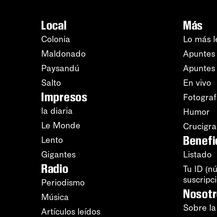
Local
Más
Colonia
Lo más l
Maldonado
Apuntes 
Paysandú
Apuntes
Salto
En vivo
Impresos
Fotograf
la diaria
Humor
Le Monde
Crucigr
Benefi
Lento
Gigantes
Listado
Radio
Tu ID (n
suscripc
Periodismo
Nosot
Música
Sobre la
Artículos leídos