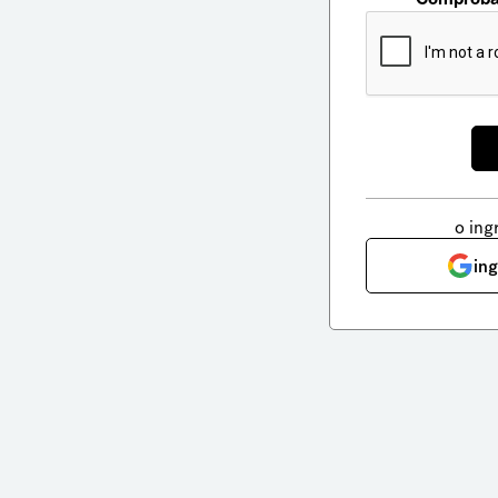
o ing
in