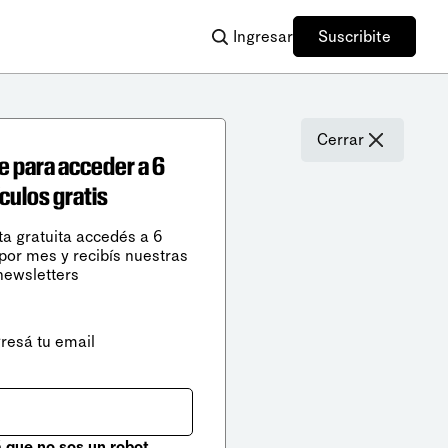
Ingresar
Suscribite
Cerrar
e para acceder a 6
ículos gratis
ta gratuita accedés a 6
 por mes y recibís nuestras
newsletters
gresá tu email
que no sos un robot