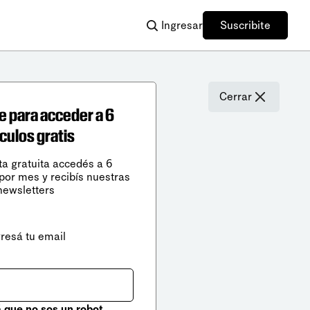
Ingresar
Suscribite
Cerrar
e para acceder a 6
ículos gratis
ta gratuita accedés a 6
 por mes y recibís nuestras
newsletters
gresá tu email
que no sos un robot