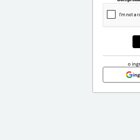
o ing
in