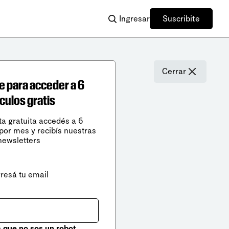
Ingresar
Suscribite
Cerrar
e para acceder a 6
ículos gratis
ta gratuita accedés a 6
 por mes y recibís nuestras
newsletters
gresá tu email
que no sos un robot