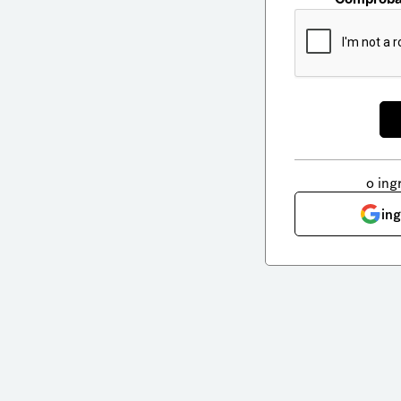
o ing
in