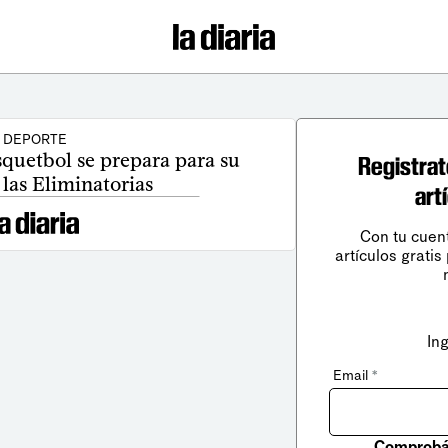
DEPORTE
squetbol se prepara para su
Registrat
las Eliminatorias
art
Con tu cuen
artículos gratis
In
Email
*
Comprobá 