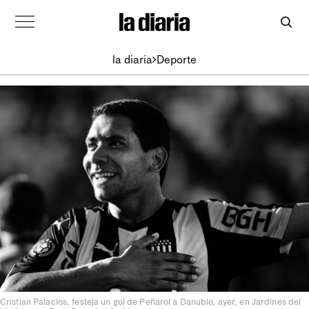
la diaria
Deporte
Cristian Palacios, festeja un gol de Peñarol a Danubio, ayer, en Jardines del