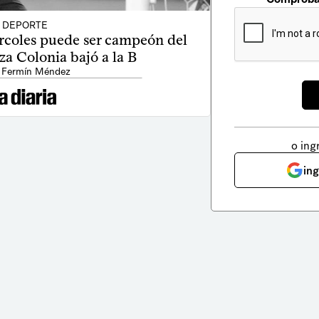
DEPORTE
ércoles puede ser campeón del
za Colonia bajó a la B
 Fermín Méndez
o ing
in