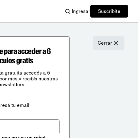
Ingresar
Suscribite
Cerrar
e para acceder a 6
ículos gratis
ta gratuita accedés a 6
 por mes y recibís nuestras
newsletters
gresá tu email
que no sos un robot