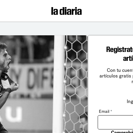
Registrat
art
Con tu cuen
artículos gratis
In
Email
*
Comprobá 