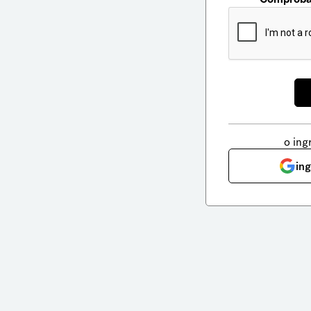
o ing
in