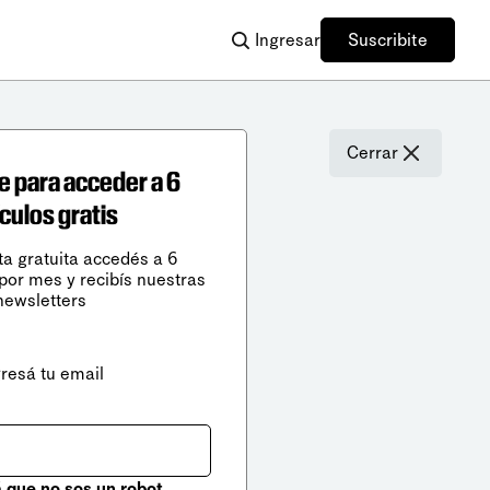
Ingresar
Suscribite
Cerrar
e para acceder a 6
ículos gratis
ta gratuita accedés a 6
 por mes y recibís nuestras
newsletters
gresá tu email
que no sos un robot