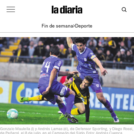
Fin de semana
Deporte
Gonzalo Maulella (i) y Andrés Lamas (d), de Defensor Sporting, y Diego Rossi,
de Peñarol, el 8 de julio, en el Campeón del Siglo. Foto: Andrés Cuenca