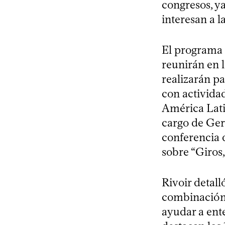
congresos, y
interesan a la
El programa 
reunirán en 
realizarán pa
con actividad
América Latin
cargo de Ger
conferencia d
sobre “Giros,
Rivoir detall
combinación d
ayudar a ente