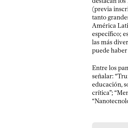
destacan los 
(previa inscr
tanto grandes
América Lat
específico; e
las más dive
puede haber g
Entre los pa
señalar: “Tr
educación, so
crítica”; “Me
“Nanotecnolog