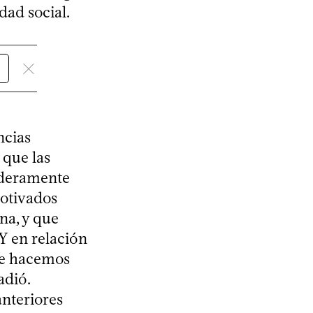
dad social.
ncias
que las
aderamente
motivados
na, y que
“Y en relación
ue hacemos
adió.
anteriores