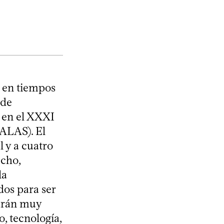
a en tiempos
 de
 en el XXXI
(ALAS). El
 y a cuatro
echo,
la
dos para ser
tarán muy
o, tecnología,