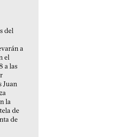
s del
evarán a
n el
 a las
r
s Juan
za
n la
tela de
enta de