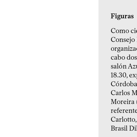
Figuras
Como cie
Consejo 
organiza
cabo dos 
salón Azu
18.30, ex
Córdoba,
Carlos M
Moreira 
referent
Carlotto,
Brasil D