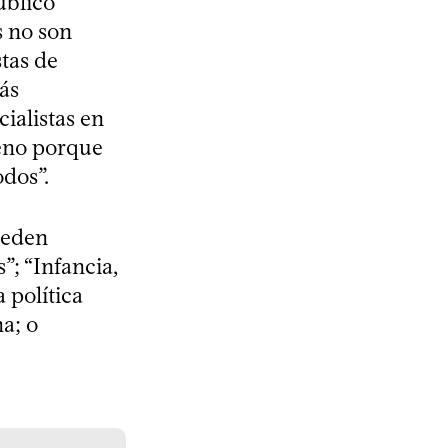
úblico”
s no son
stas de
ás
ialistas en
ueno porque
odos”.
ueden
”; “Infancia,
 política
na; o