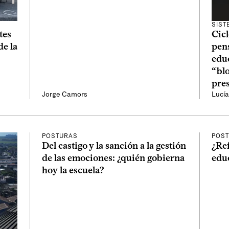
SIST
tes
Cicl
de la
pens
educ
“blo
pre
Jorge Camors
Lucí
POSTURAS
POS
Del castigo y la sanción a la gestión
¿Re
de las emociones: ¿quién gobierna
edu
hoy la escuela?