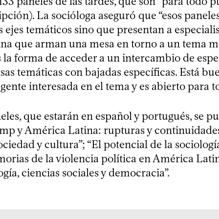
133 paneles de las tardes, que son “para todo p
ipción). La socióloga aseguró que “esos panele
 ejes temáticos sino que presentan a especiali
ina que arman una mesa en torno a un tema m
s la forma de acceder a un intercambio de espec
rsas temáticas con bajadas específicas. Está b
ente interesada en el tema y es abierto para t
neles, que estarán en español y portugués, se p
ump y América Latina: rupturas y continuidades
ciedad y cultura”; “El potencial de la sociología
morias de la violencia política en América Lati
ía, ciencias sociales y democracia”.