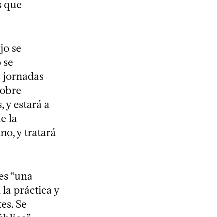
s que
jo se
 se
s jornadas
sobre
 y estará a
e la
no, y tratará
 es “una
la práctica y
es. Se