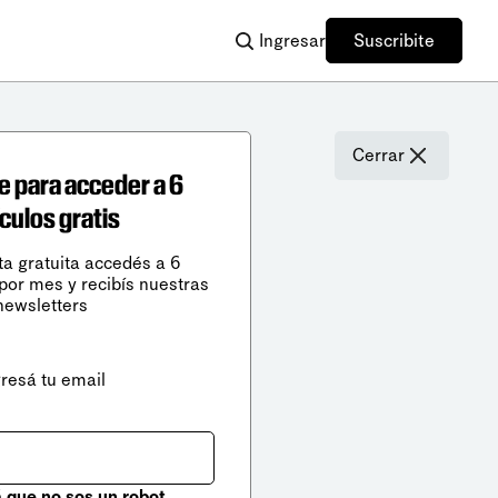
Ingresar
Suscribite
Cerrar
e para acceder a 6
ículos gratis
ta gratuita accedés a 6
 por mes y recibís nuestras
newsletters
gresá tu email
que no sos un robot