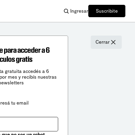
Ingresar
Suscribite
Cerrar
e para acceder a 6
ículos gratis
ta gratuita accedés a 6
 por mes y recibís nuestras
newsletters
gresá tu email
que no sos un robot