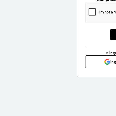
o ing
in