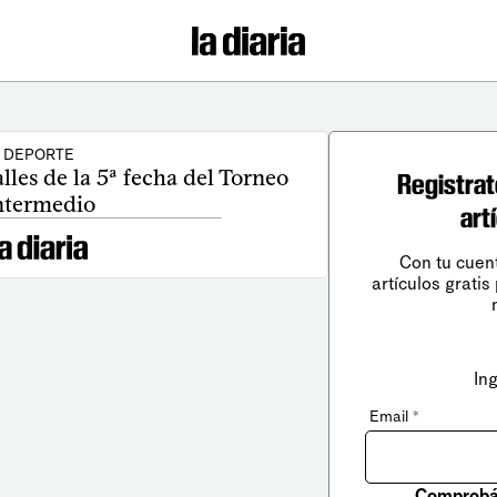
DEPORTE
alles de la 5ª fecha del Torneo
Registrat
ntermedio
art
Con tu cuen
artículos gratis
In
Email
*
Comprobá 