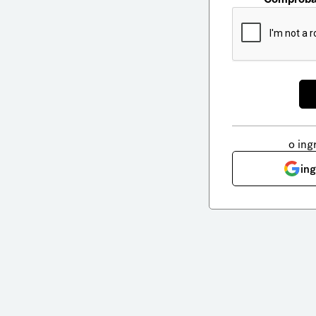
o ing
in