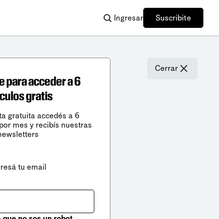
Ingresar
Suscribite
Cerrar
e para acceder a 6
ículos gratis
ta gratuita accedés a 6
 por mes y recibís nuestras
newsletters
gresá tu email
que no sos un robot