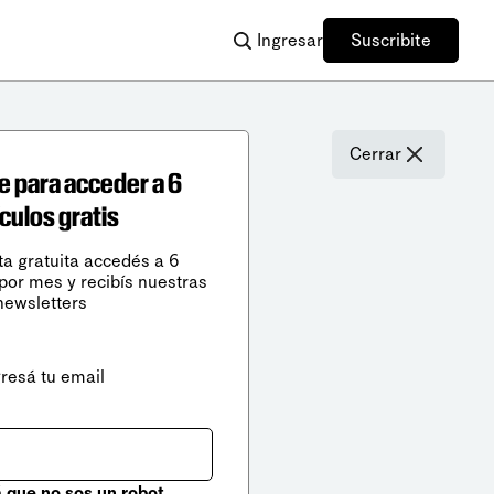
Ingresar
Suscribite
Cerrar
e para acceder a 6
ículos gratis
ta gratuita accedés a 6
 por mes y recibís nuestras
newsletters
gresá tu email
que no sos un robot