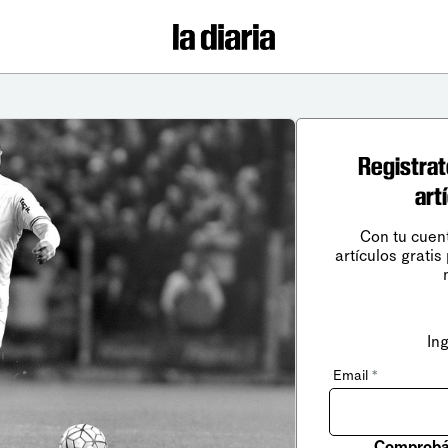
Registrat
art
Con tu cuen
artículos gratis
In
Email
*
Comprobá 