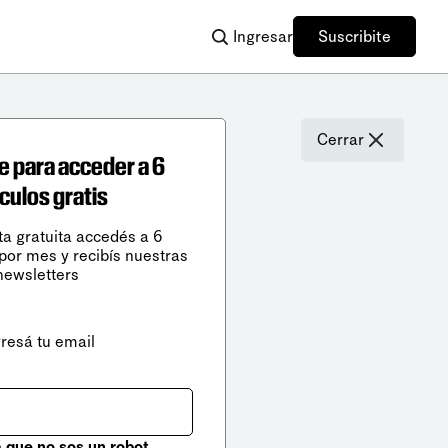
Ingresar
Suscribite
Cerrar
e para acceder a 6
ículos gratis
ta gratuita accedés a 6
 por mes y recibís nuestras
newsletters
gresá tu email
que no sos un robot