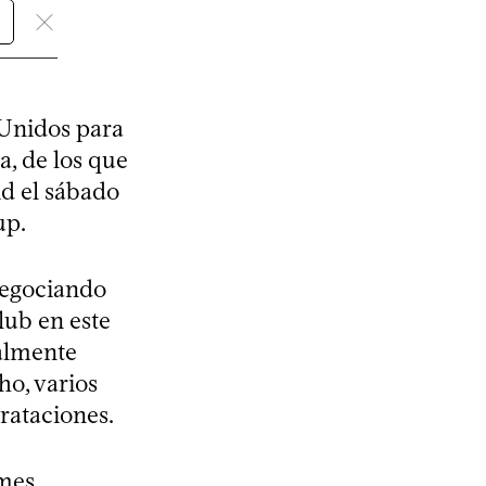
 Unidos para
a, de los que
id el sábado
up.
negociando
lub en este
ualmente
ho, varios
rataciones.
ames