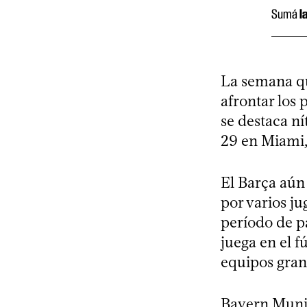
Sumá
l
La semana qu
afrontar los
se destaca n
29 en Miami,
El Barça aún
por varios ju
período de p
juega en el f
equipos gran
Bayern Munic