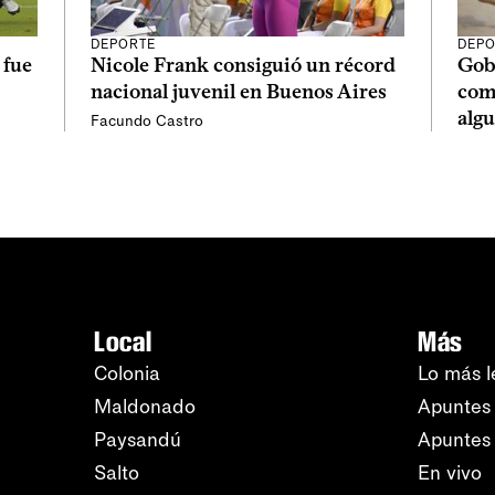
DEPORTE
DEPO
 fue
Nicole Frank consiguió un récord
Gob
nacional juvenil en Buenos Aires
com
alg
Facundo Castro
Local
Más
Colonia
Lo más l
Maldonado
Apuntes 
Paysandú
Apuntes
Salto
En vivo