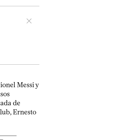
ionel Messi y
isos
rada de
lub, Ernesto