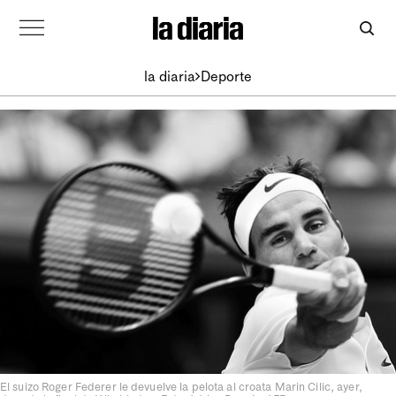
la diaria
Deporte
El suizo Roger Federer le devuelve la pelota al croata Marin Cilic, ayer,