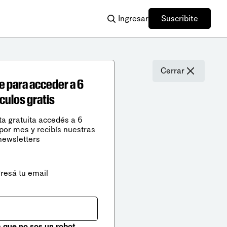
Ingresar
Suscribite
Cerrar
e para acceder a 6
ículos gratis
ta gratuita accedés a 6
 por mes y recibís nuestras
newsletters
gresá tu email
que no sos un robot