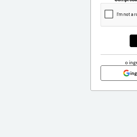
o ing
in