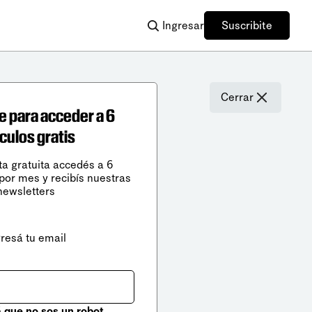
Ingresar
Suscribite
Cerrar
e para acceder a 6
ículos gratis
ta gratuita accedés a 6
 por mes y recibís nuestras
newsletters
gresá tu email
que no sos un robot