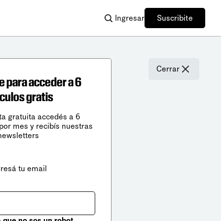
Ingresar
Suscribite
Cerrar
e para acceder a 6
ículos gratis
ta gratuita accedés a 6
 por mes y recibís nuestras
newsletters
gresá tu email
que no sos un robot