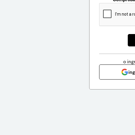
o ing
in