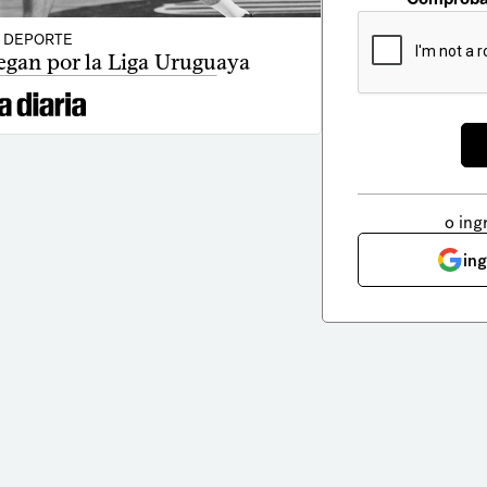
DEPORTE
egan por la Liga Uruguaya
o ing
in