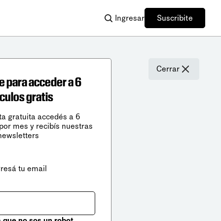
Ingresar
Suscribite
Cerrar
e para acceder a 6
ículos gratis
ta gratuita accedés a 6
 por mes y recibís nuestras
newsletters
gresá tu email
que no sos un robot