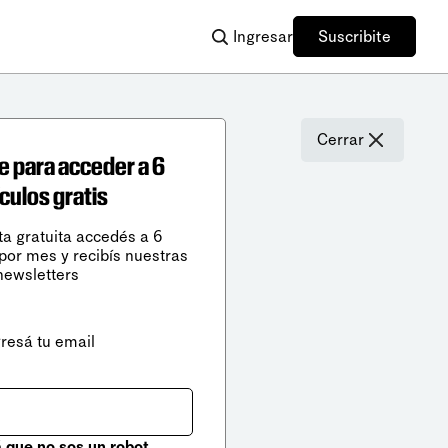
Ingresar
Suscribite
Cerrar
e para acceder a 6
ículos gratis
ta gratuita accedés a 6
 por mes y recibís nuestras
newsletters
gresá tu email
que no sos un robot