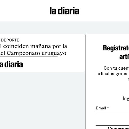
DEPORTE
l coinciden mañana por la
Registrat
del Campeonato uruguayo
art
Con tu cuen
artículos gratis
In
Email
*
Comprobá 