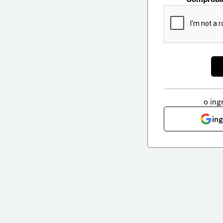
o ing
in