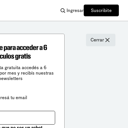
Ingresar
Suscribite
Cerrar
e para acceder a 6
ículos gratis
ta gratuita accedés a 6
 por mes y recibís nuestras
newsletters
gresá tu email
que no sos un robot