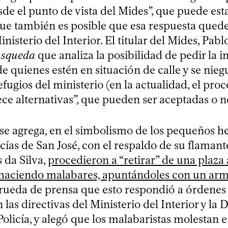
de el punto de vista del Mides”, que puede est
e también es posible que esa respuesta qued
nisterio del Interior. El titular del Mides, Pabl
squeda
que analiza la posibilidad de pedir la 
 quienes estén en situación de calle y se nieg
efugios del ministerio (en la actualidad, el pro
ece alternativas”, que pueden ser aceptadas o n
 se agrega, en el simbolismo de los pequeños h
cías de San José, con el respaldo de su flamante
 da Silva,
procedieron a “retirar” de una plaza
haciendo malabares, apuntándoles con un arm
n rueda de prensa que esto respondió a órdenes
 las directivas del Ministerio del Interior y la 
olicía, y alegó que los malabaristas molestan e