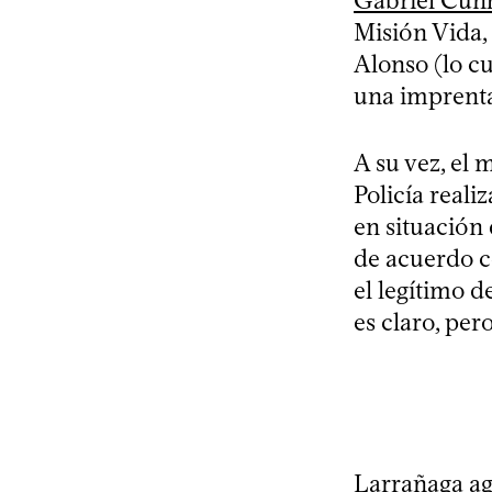
Gabriel Cun
Misión Vida, 
Alonso (lo cu
una imprenta 
A su vez, el 
Policía reali
en situación 
de acuerdo c
el legítimo d
es claro, pero
Larrañaga ag