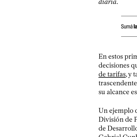
diaria
.
Sumá
l
En estos pri
decisiones q
de tarifas
, y
trascendente
su alcance es
Un ejemplo de
División de 
de Desarrollo