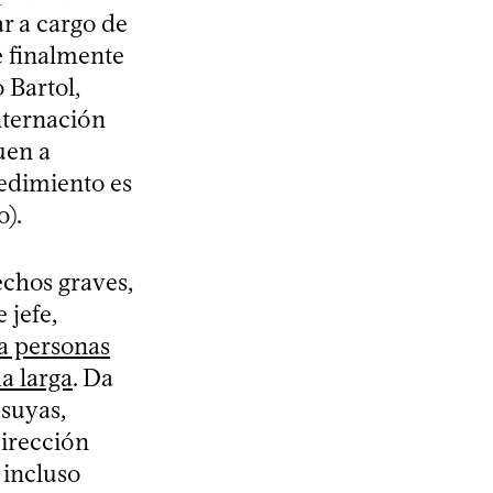
ar a cargo de
e finalmente
o Bartol,
internación
uen a
cedimiento es
o).
echos graves,
 jefe,
 a personas
a larga
. Da
 suyas,
Dirección
 incluso