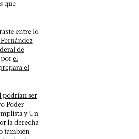
as que
aste entre lo
o Fernández
ederal de
, por
el
prepara el
l podrían ser
evo Poder
amplista y Un
or la derecha
ro también