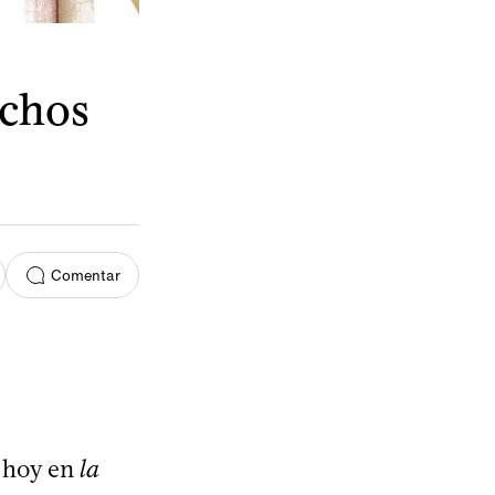
echos
Comentar
r hoy en
la