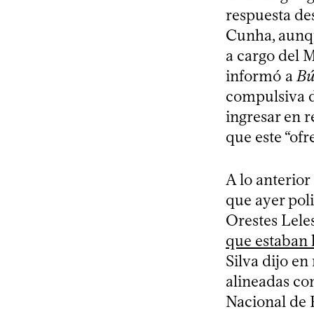
respuesta des
Cunha, aunqu
a cargo del Mi
informó a
Bú
compulsiva de
ingresar en r
que este “ofr
A lo anterior
que ayer poli
Orestes Leles
que estaban 
Silva dijo e
alineadas con
Nacional de P