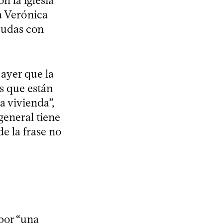
n la iglesia
ta Verónica
deudas con
 ayer que la
as que están
a vivienda”,
general tiene
de la frase no
por “una