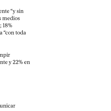
nte “y sin
os medios
a; 18%
a “con toda
mpir
ente y 22% en
unicar