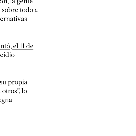
ón, la gente
, sobre todo a
ternativas
tó, el 11 de
icidio
 su propia
otros”, lo
regna