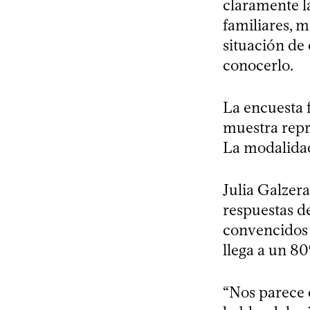
claramente la
familiares, 
situación de
conocerlo.
La encuesta f
muestra repr
La modalidad
Julia Galzer
respuestas d
convencidos 
llega a un 80
“Nos parece q