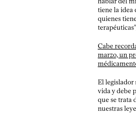
hablar del m
tiene la idea
quienes tien
terapéuticas”
Cabe recorda
marzo, un pro
médicamente 
El legislador
vida y debe p
que se trata 
nuestras leye