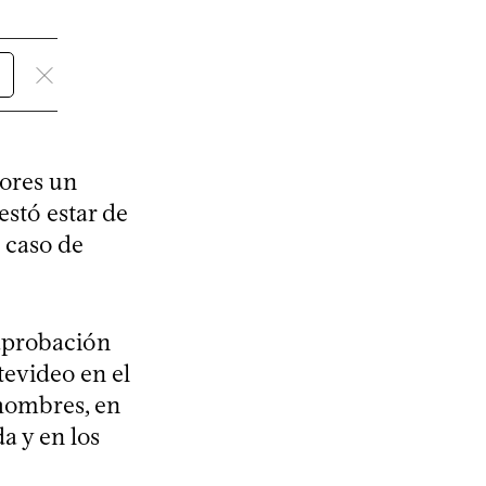
ores un
stó estar de
 caso de
 aprobación
tevideo en el
hombres, en
a y en los