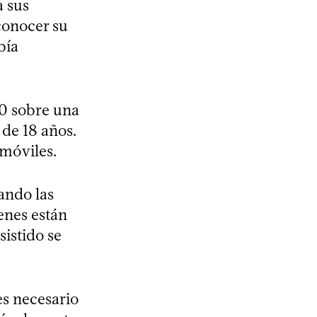
a sus
conocer su
bía
20 sobre una
de 18 años.
 móviles.
ando las
enes están
istido se
es necesario