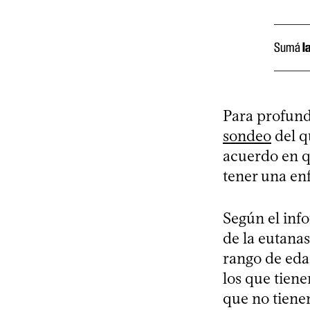
Sumá
l
Para profund
sondeo
del q
acuerdo en q
tener una en
Según el inf
de la eutana
rango de eda
los que tiene
que no tienen