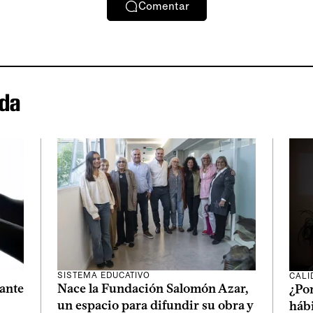
Comentar
ida
SISTEMA EDUCATIVO
CALI
ante
Nace la Fundación Salomón Azar,
¿Po
un espacio para difundir su obra y
hábi