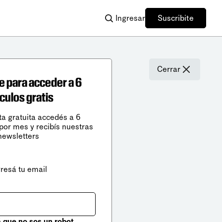
Ingresar
Suscribite
Cerrar
e para acceder a 6
ículos gratis
ta gratuita accedés a 6
 por mes y recibís nuestras
newsletters
gresá tu email
que no sos un robot