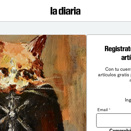
Registrat
art
Con tu cuen
artículos gratis
In
Email
*
Comprobá 