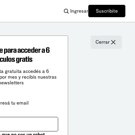
Ingresar
Suscribite
Cerrar
e para acceder a 6
ículos gratis
ta gratuita accedés a 6
 por mes y recibís nuestras
newsletters
gresá tu email
que no sos un robot