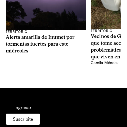
TERRITORIO
TERRITORIO
Vecinos de Gui
Alerta amarilla de Inumet por
que tome acció
tormentas fuertes para este
problemáticas 
miércoles
que viven en su 
Camila Méndez
Ingresar
Suscribite