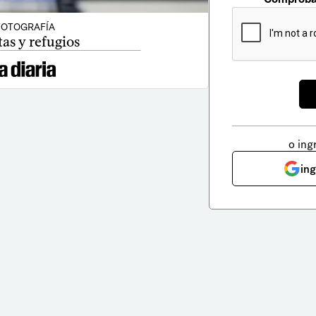
FOTOGRAFÍA
tas y refugios
o ing
in