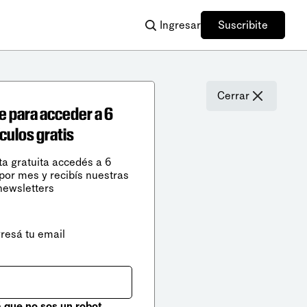
Ingresar
Suscribite
Cerrar
e para acceder a 6
ículos gratis
ta gratuita accedés a 6
 por mes y recibís nuestras
newsletters
gresá tu email
que no sos un robot