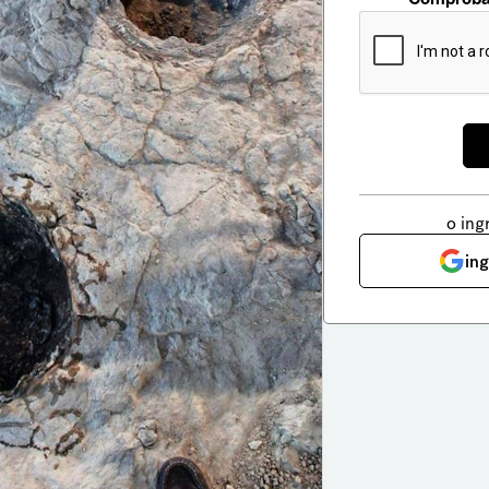
o ing
in