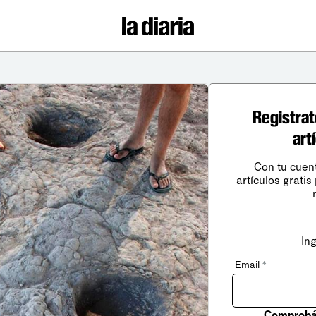
Registrat
art
Con tu cuen
artículos gratis
In
Email
*
Comprobá 