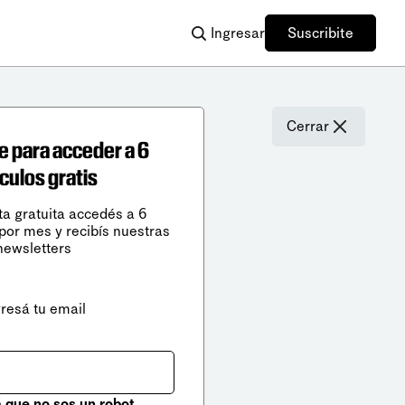
Ingresar
Suscribite
Cerrar
e para acceder a 6
ículos gratis
ta gratuita accedés a 6
 por mes y recibís nuestras
newsletters
gresá tu email
que no sos un robot