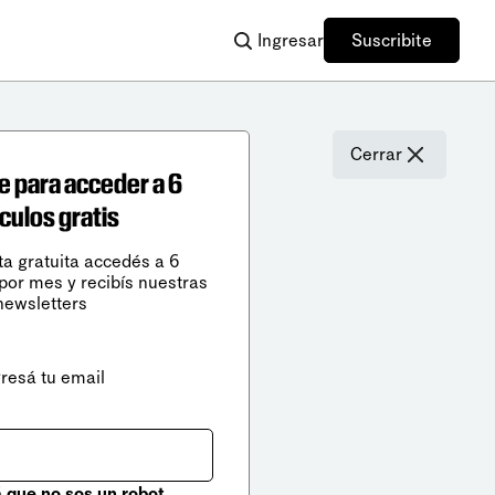
Ingresar
Suscribite
Cerrar
e para acceder a 6
ículos gratis
ta gratuita accedés a 6
 por mes y recibís nuestras
newsletters
gresá tu email
que no sos un robot