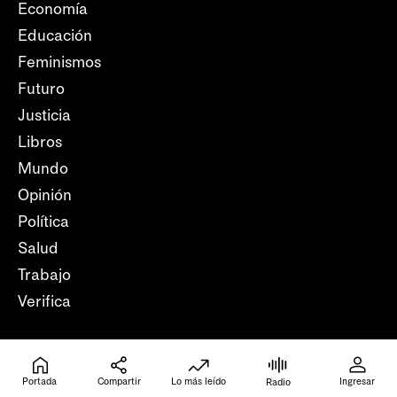
Economía
Educación
Feminismos
Futuro
Justicia
Libros
Mundo
Opinión
Política
Salud
Trabajo
Verifica
Local
Portada
Compartir
Lo más leído
Ingresar
Radio
Colonia