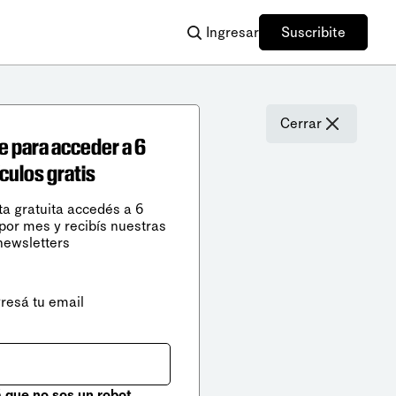
Ingresar
Suscribite
Cerrar
e para acceder a 6
ículos gratis
ta gratuita accedés a 6
 por mes y recibís nuestras
newsletters
gresá tu email
que no sos un robot