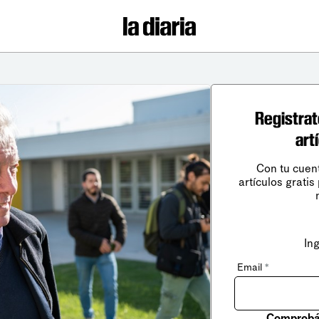
Registrat
art
Con tu cuen
artículos gratis
In
Email
*
Comprobá 