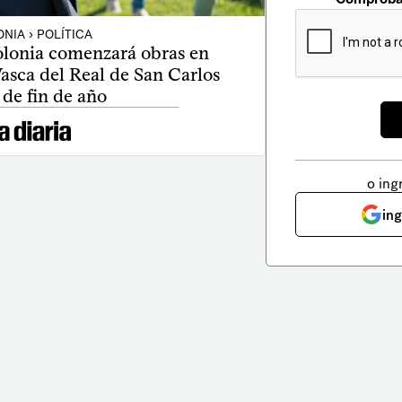
NIA › POLÍTICA
olonia comenzará obras en
asca del Real de San Carlos
 de fin de año
o ing
in