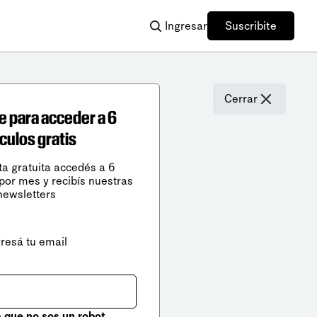
Ingresar
Suscribite
Cerrar
e para acceder a 6
ículos gratis
ta gratuita accedés a 6
 por mes y recibís nuestras
newsletters
gresá tu email
que no sos un robot