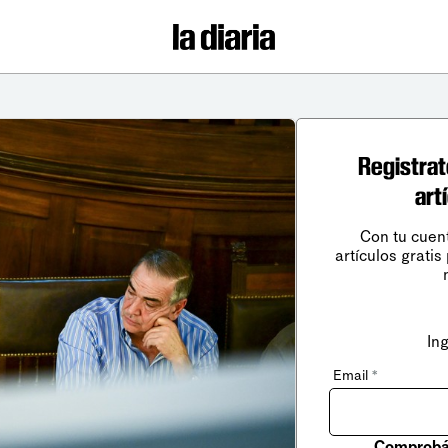
Registrat
art
Con tu cuen
artículos gratis
In
Email
*
Comprobá 