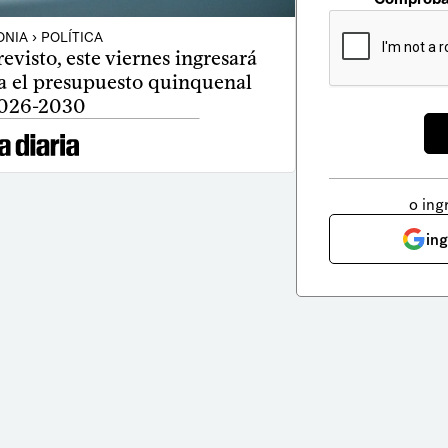
NIA › POLÍTICA
revisto, este viernes ingresará
ia el presupuesto quinquenal
026-2030
o ing
in