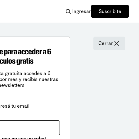
Ingresar
Suscribite
Cerrar
e para acceder a 6
ículos gratis
ta gratuita accedés a 6
 por mes y recibís nuestras
newsletters
gresá tu email
que no sos un robot