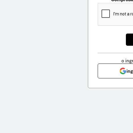
o ing
in