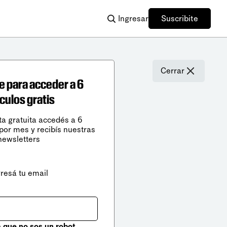
Ingresar
Suscribite
Cerrar
e para acceder a 6
ículos gratis
ta gratuita accedés a 6
 por mes y recibís nuestras
newsletters
gresá tu email
que no sos un robot